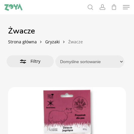
Men
Skip
to
search
account
Zamknij
main
filtry
content
Żwacze
Strona główna
Gryzaki
Żwacze
Filtry