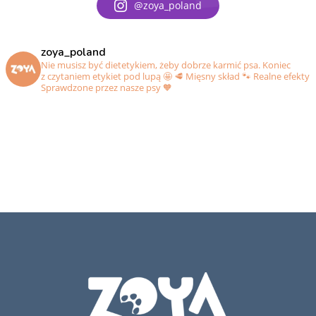
@zoya_poland
zoya_poland
Nie musisz być dietetykiem, żeby dobrze karmić psa. Koniec
z czytaniem etykiet pod lupą 🤩
🥩 Mięsny skład
🐾 Realne efekty
Sprawdzone przez nasze psy 🧡