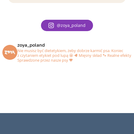
@zoya_poland
zoya_poland
Nie musisz być dietetykiem, żeby dobrze karmić psa. Koniec
z czytaniem etykiet pod lupą 🤩
🥩 Mięsny skład
🐾 Realne efekty
Sprawdzone przez nasze psy 🧡