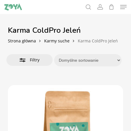
Men
Skip
to
search
account
Zamknij
main
filtry
content
Karma ColdPro Jeleń
Strona główna
Karmy suche
Karma ColdPro Jeleń
Filtry