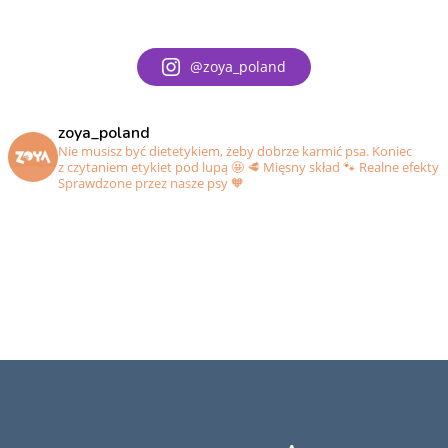
@zoya_poland
zoya_poland
Nie musisz być dietetykiem, żeby dobrze karmić psa. Koniec
z czytaniem etykiet pod lupą 🤩
🥩 Mięsny skład
🐾 Realne efekty
Sprawdzone przez nasze psy 🧡