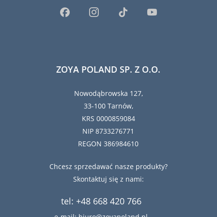
ZOYA POLAND SP. Z O.O.
Nowodąbrowska 127,
33-100 Tarnów,
KRS 0000859084
NIP 8733276771
REGON 386984610
Chcesz sprzedawać nasze produkty?
Skontaktuj się z nami:
tel: +48 668 420 766
e-mail: biuro@zoyapoland.pl