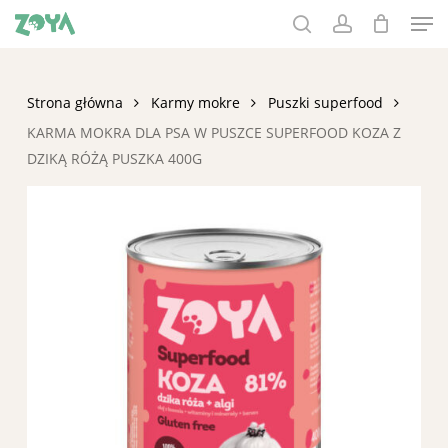
Men
Skip
to
search
account
main
content
Strona główna
Karmy mokre
Puszki superfood
KARMA MOKRA DLA PSA W PUSZCE SUPERFOOD KOZA Z
DZIKĄ RÓŻĄ PUSZKA 400G