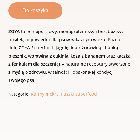
Do koszyka
ZOYA
to pełnoporcjowy, monoproteinowy i bezzbożowy
posiłek, odpowiedni dla psów w każdym wieku. Poznaj
linię ZOYA Superfood: j
agnięcina z żurawiną i babką
płesznik
, w
ołowina z cukinią
, k
oza z bananem
oraz k
aczka
z fenkułem dla szczeniąt
– naturalne receptury stworzone
z myślą o zdrowiu, witalności i doskonałej kondycji
Twojego psa.
Kategorie:
Karmy mokre
,
Puszki superfood