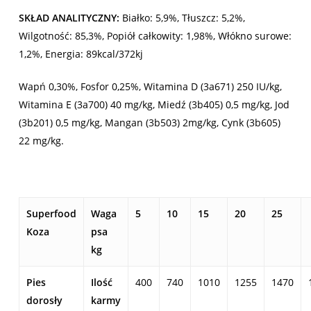
SKŁAD ANALITYCZNY:
Białko: 5,9%, Tłuszcz: 5,2%,
Wilgotność: 85,3%, Popiół całkowity: 1,98%, Włókno surowe:
1,2%, Energia: 89kcal/372kj
Wapń 0,30%, Fosfor 0,25%, Witamina D (3a671) 250 IU/kg,
Witamina E (3a700) 40 mg/kg, Miedź (3b405) 0,5 mg/kg, Jod
(3b201) 0,5 mg/kg, Mangan (3b503) 2mg/kg, Cynk (3b605)
22 mg/kg.
Superfood
Waga
5
10
15
20
25
Koza
psa
kg
Pies
Ilość
400
740
1010
1255
1470
dorosły
karmy