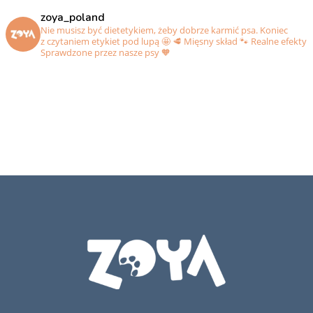
zoya_poland
Nie musisz być dietetykiem, żeby dobrze karmić psa. Koniec
z czytaniem etykiet pod lupą 🤩
🥩 Mięsny skład
🐾 Realne efekty
Sprawdzone przez nasze psy 🧡