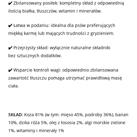
✔️
Zbilansowany posiłek: kompletny skład z odpowiednią
ilością białka, tłuszczów, witamin i minerałów.
✔️
Łatwa w podaniu: idealna dla psów preferujących
miękką karmę lub mających trudności z gryzieniem.
✔️
Przejrzysty skład: wyłącznie naturalne składniki
bez sztucznych dodatków.
✔️
Wsparcie kontroli wagi: odpowiednio zbilansowana
zawartość tłuszczu pomaga utrzymać prawidłową masę
ciała.
SKŁAD:
Koza 81% (w tym: mięso 45%, podroby 36%), banan
10%, dzika róża 5%, olej z łososia 2%, algi morskie zielone
1%, witaminy i minerały 1%