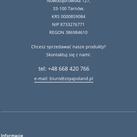
Nowodąbrowska 127,
33-100 Tarnów,
KRS 0000859084
NIP 8733276771
REGON 386984610
Chcesz sprzedawać nasze produkty?
Skontaktuj się z nami:
tel: +48 668 420 766
e-mail: biuro@zoyapoland.pl
Informacje