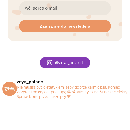
@zoya_poland
zoya_poland
Nie musisz być dietetykiem, żeby dobrze karmić psa. Koniec
z czytaniem etykiet pod lupą 🤩
🥩 Mięsny skład
🐾 Realne efekty
Sprawdzone przez nasze psy 🧡