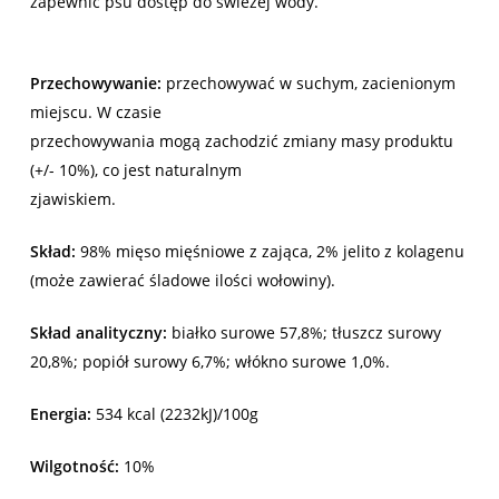
zapewnić psu dostęp do świeżej wody.
Przechowywanie:
przechowywać w suchym, zacienionym
miejscu. W czasie
przechowywania mogą zachodzić zmiany masy produktu
(+/- 10%), co jest naturalnym
zjawiskiem.
Skład:
98% mięso mięśniowe z zająca, 2% jelito z kolagenu
(może zawierać śladowe ilości wołowiny).
Skład analityczny:
białko surowe 57,8%; tłuszcz surowy
20,8%; popiół surowy 6,7%; włókno surowe 1,0%.
Energia:
534 kcal (2232kJ)/100g
Wilgotność:
10%