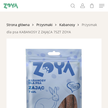
Men
Skip
to
search
account
main
content
Strona główna
Przysmaki
Kabanosy
Przysmak
dla psa KABANOSY Z ZAJĄCA 7SZT ZOYA