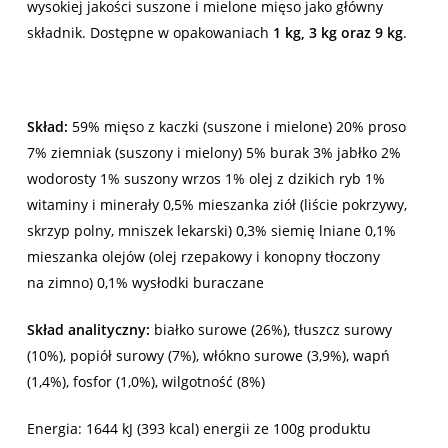
wysokiej jakości suszone i mielone mięso jako główny
składnik. Dostępne w opakowaniach
1 kg, 3 kg oraz 9 kg
.
Skład:
59% mięso z kaczki (suszone i mielone) 20% proso
7% ziemniak (suszony i mielony) 5% burak 3% jabłko 2%
wodorosty 1% suszony wrzos 1% olej z dzikich ryb 1%
witaminy i minerały 0,5% mieszanka ziół (liście pokrzywy,
skrzyp polny, mniszek lekarski) 0,3% siemię lniane 0,1%
mieszanka olejów (olej rzepakowy i konopny tłoczony
na zimno) 0,1% wysłodki buraczane
Skład analityczny:
białko surowe (26%), tłuszcz surowy
(10%), popiół surowy (7%), włókno surowe (3,9%), wapń
(1,4%), fosfor (1,0%), wilgotność (8%)
Energia: 1644 kJ (393 kcal) energii ze 100g produktu