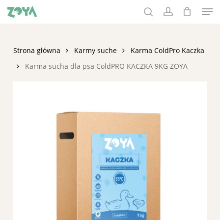
Men
Skip
to
search
account
main
content
Strona główna
Karmy suche
Karma ColdPro Kaczka
Karma sucha dla psa ColdPRO KACZKA 9KG ZOYA