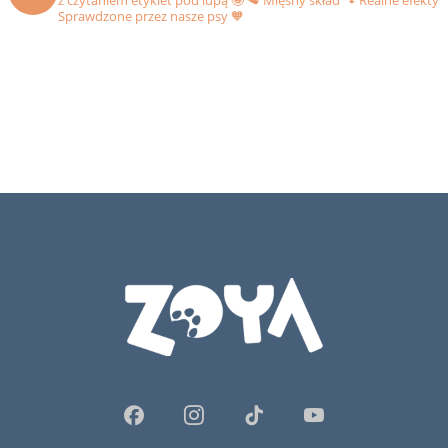
z czytaniem etykiet pod lupą 🤩
🥩 Mięsny skład
🐾 Realne efekty
Sprawdzone przez nasze psy 🧡