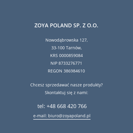
ZOYA POLAND SP. Z O.O.
Nowodąbrowska 127,
33-100 Tarnów,
KRS 0000859084
NIP 8733276771
REGON 386984610
Chcesz sprzedawać nasze produkty?
Skontaktuj się z nami:
tel: +48 668 420 766
e-mail: biuro@zoyapoland.pl