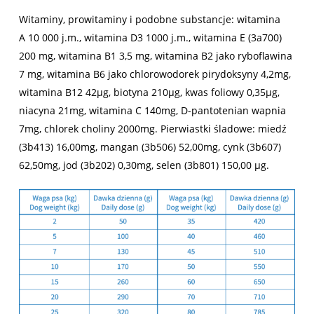
Witaminy, prowitaminy i podobne substancje: witamina
A 10 000 j.m., witamina D3 1000 j.m., witamina E (3a700)
200 mg, witamina B1 3,5 mg, witamina B2 jako ryboflawina
7 mg, witamina B6 jako chlorowodorek pirydoksyny 4,2mg,
witamina B12 42μg, biotyna 210μg, kwas foliowy 0,35μg,
niacyna 21mg, witamina C 140mg, D-pantotenian wapnia
7mg, chlorek choliny 2000mg. Pierwiastki śladowe: miedź
(3b413) 16,00mg, mangan (3b506) 52,00mg, cynk (3b607)
62,50mg, jod (3b202) 0,30mg, selen (3b801) 150,00 µg.