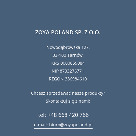
ZOYA POLAND SP. Z O.O.
Nowodąbrowska 127,
33-100 Tarnów,
KRS 0000859084
NIP 8733276771
REGON 386984610
Chcesz sprzedawać nasze produkty?
Skontaktuj się z nami:
tel: +48 668 420 766
e-mail: biuro@zoyapoland.pl