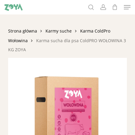
Men
Skip
to
search
account
main
content
Strona główna
Karmy suche
Karma ColdPro
Wołowina
Karma sucha dla psa ColdPRO WOŁOWINA 3
KG ZOYA