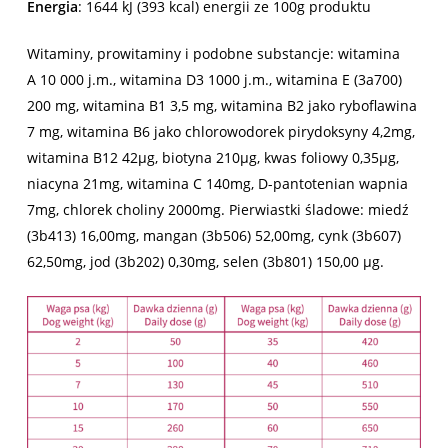
Energia
: 1644 kJ (393 kcal) energii ze 100g produktu
Witaminy, prowitaminy i podobne substancje: witamina
A 10 000 j.m., witamina D3 1000 j.m., witamina E (3a700)
200 mg, witamina B1 3,5 mg, witamina B2 jako ryboflawina
7 mg, witamina B6 jako chlorowodorek pirydoksyny 4,2mg,
witamina B12 42μg, biotyna 210μg, kwas foliowy 0,35μg,
niacyna 21mg, witamina C 140mg, D-pantotenian wapnia
7mg, chlorek choliny 2000mg. Pierwiastki śladowe: miedź
(3b413) 16,00mg, mangan (3b506) 52,00mg, cynk (3b607)
62,50mg, jod (3b202) 0,30mg, selen (3b801) 150,00 µg.