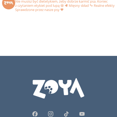
Nie musisz być dietetykiem, żeby dobrze karmić psa. Koniec
z czytaniem etykiet pod lupą 🤩
🥩 Mięsny skład
🐾 Realne efekty
Sprawdzone przez nasze psy 🧡