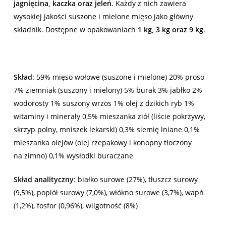
jagnięcina, kaczka oraz jeleń
. Każdy z nich zawiera
wysokiej jakości suszone i mielone mięso jako główny
składnik. Dostępne w opakowaniach
1 kg, 3 kg oraz 9 kg
.
Skład
: 59% mięso wołowe (suszone i mielone) 20% proso
7% ziemniak (suszony i mielony) 5% burak 3% jabłko 2%
wodorosty 1% suszony wrzos 1% olej z dzikich ryb 1%
witaminy i minerały 0,5% mieszanka ziół (liście pokrzywy,
skrzyp polny, mniszek lekarski) 0,3% siemię lniane 0,1%
mieszanka olejów (olej rzepakowy i konopny tłoczony
na zimno) 0,1% wysłodki buraczane
Skład analityczny
: białko surowe (27%), tłuszcz surowy
(9,5%), popiół surowy (7,0%), włókno surowe (3,7%), wapń
(1,2%), fosfor (0,96%), wilgotność (8%)