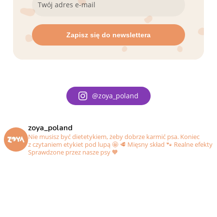
@zoya_poland
zoya_poland
Nie musisz być dietetykiem, żeby dobrze karmić psa. Koniec
z czytaniem etykiet pod lupą 🤩
🥩 Mięsny skład
🐾 Realne efekty
Sprawdzone przez nasze psy 🧡