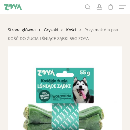
Men
Skip
to
search
account
main
content
Strona główna
Gryzaki
Kości
Przysmak dla psa
KOŚĆ DO ŻUCIA LŚNIĄCE ZĄBKI 55G ZOYA