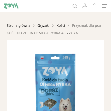
Men
Skip
to
search
account
main
content
Strona główna
Gryzaki
Kości
Przysmak dla psa
KOŚĆ DO ŻUCIA O! MEGA RYBKA 45G ZOYA