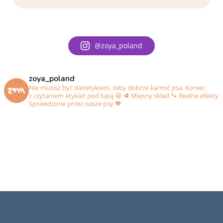
@zoya_poland
zoya_poland
Nie musisz być dietetykiem, żeby dobrze karmić psa. Koniec
z czytaniem etykiet pod lupą 🤩
🥩 Mięsny skład
🐾 Realne efekty
Sprawdzone przez nasze psy 🧡