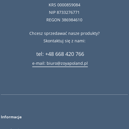
KRS 0000859084
NIP 8733276771
REGON 386984610
Chcesz sprzedawać nasze produkty?
Skontaktuj się z nami:
tel: +48 668 420 766
e-mail: biuro@zoyapoland.pl
Informacje