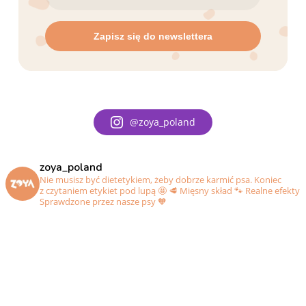
@zoya_poland
zoya_poland
Nie musisz być dietetykiem, żeby dobrze karmić psa. Koniec
z czytaniem etykiet pod lupą 🤩
🥩 Mięsny skład
🐾 Realne efekty
Sprawdzone przez nasze psy 🧡