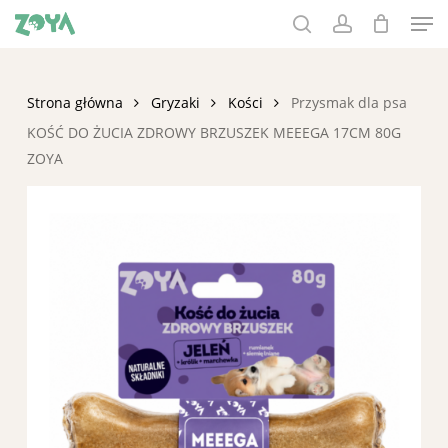
Men
Skip
to
search
account
main
content
Strona główna
Gryzaki
Kości
Przysmak dla psa
KOŚĆ DO ŻUCIA ZDROWY BRZUSZEK MEEEGA 17CM 80G
ZOYA